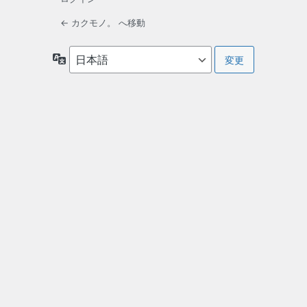
← カクモノ。 へ移動
言
語