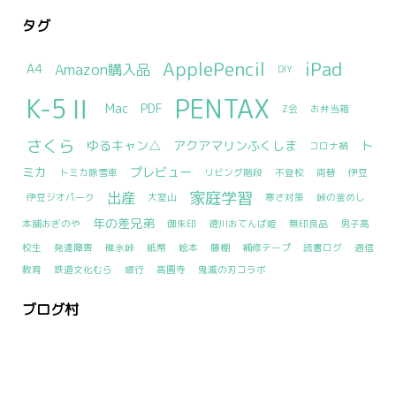
タグ
ApplePencil
iPad
Amazon購入品
A4
DIY
K-5Ⅱ
PENTAX
Mac
PDF
Z会
お弁当箱
さくら
ゆるキャン△
アクアマリンふくしま
ト
コロナ禍
ミカ
プレビュー
トミカ除雪車
リビング階段
不登校
両替
伊豆
家庭学習
出産
伊豆ジオパーク
大室山
寒さ対策
峠の釜めし
年の差兄弟
本舗おぎのや
御朱印
徳川おてんば姫
無印良品
男子高
校生
発達障害
碓氷峠
紙幣
絵本
藤棚
補修テープ
読書ログ
通信
教育
鉄道文化むら
銀行
高圓寺
鬼滅の刃コラボ
ブログ村