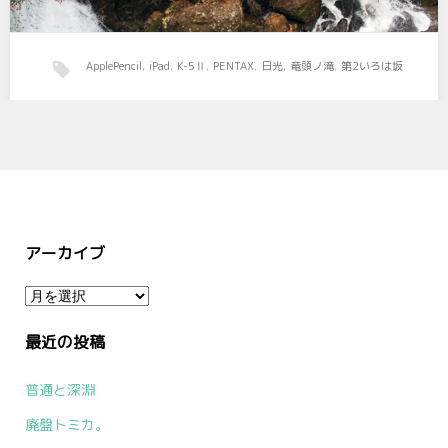
ApplePencil
,
iPad
,
K-5Ⅱ
,
PENTAX
,
日光
,
竜頭ノ滝
,
第2いろは坂
日光2019。
日光口PAでゆばそばを食べる。 …
アーカイブ
ア
ー
最近の投稿
カ
イ
普通と深淵
ブ
廃盤トミカ。