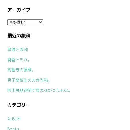
アーカイブ
ア
ー
最近の投稿
カ
イ
普通と深淵
ブ
廃盤トミカ。
高圓寺の藤棚。
男子高校生のお弁当箱。
無印良品週間で買えなかったもの。
カテゴリー
ALBUM
Books