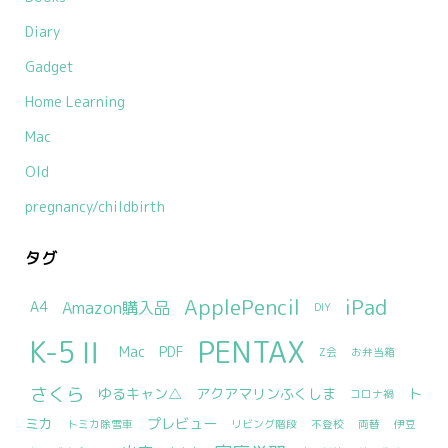
Diary
Gadget
Home Learning
Mac
Old
pregnancy/childbirth
タグ
ApplePencil
iPad
Amazon購入品
A4
DIY
K-5Ⅱ
PENTAX
Mac
PDF
Z会
お弁当箱
さくら
ゆるキャン△
アクアマリンふくしま
ト
コロナ禍
ミカ
プレビュー
トミカ除雪車
リビング階段
不登校
両替
伊豆