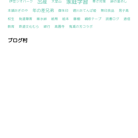
家庭学習
出産
伊豆ジオパーク
大室山
寒さ対策
峠の釜めし
年の差兄弟
本舗おぎのや
御朱印
徳川おてんば姫
無印良品
男子高
校生
発達障害
碓氷峠
紙幣
絵本
藤棚
補修テープ
読書ログ
通信
教育
鉄道文化むら
銀行
高圓寺
鬼滅の刃コラボ
ブログ村